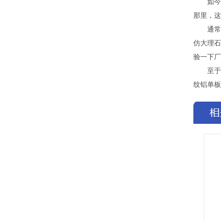
如今是
那里，这
通常碰
仿大理石
验一下厂
至于厂
纹铝单板