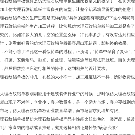
石纹铝单板也算是仿大理石纹铝单板里面比较常见的板型了，在仿大理
加上仿大理石纹铝单板丰富多变的造型，让整个铝幕墙显得更加的创意十
石纹铝单板的生产过程是怎样的呢?具体的流程有哪些呢?下面小编就简
石纹铝单板的生产加工过程，比常规仿大理石纹铝单板的加工就是多了
究的。比如冲多大的孔，空的位置怎么样，冲孔率多少，有没有达到相应
计，则看似好看的仿大理石纹铝单板很容易出现错误，影响终的效果。
不能小瞧了冲孔这一看似简单的过程，正所谓，“简单中孕育了复杂”。
、打磨、安装角码、抛光、前处理、油漆喷涂等过程按部就班。而仿大理
，然后用数控冲床进行相关的操作，达到相关的设计要求。
石纹铝单板的冲孔，孔径的大小不一，加工难度还不一样，所以收费也
理石纹铝单板刚刚应用于建筑装饰行业中的时候，那时候仿大理石纹铝
就出现了不对等，企业少，客户数量多，是一个需方市场，客户要找到仿
市场，仿大理石纹铝单板企业数量暴增，而市场需求则增加有限。
石纹铝单板是仿大理石纹铝单板产品中性能比较出色的一类产品，通常
到厂家直销的电话或者推销，究竟选择相信还是怀疑?该怎么做?