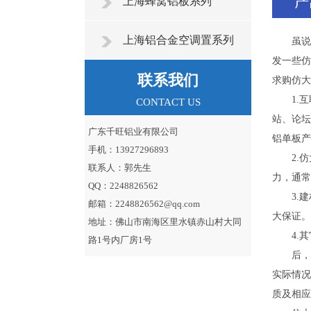
上海蜂窝铝板系列
上海铝合金空调置系列
虽说现
发一些仿
联系我们
求购仿大
1.互
CONTACT US
站、论坛
广东千旺铝业有限公司
铝单板产
手机：13927296893
2.仿
联系人：郭先生
力，通常
QQ：2248826562
3.建
邮箱：2248826562@qq.com
大保证。
地址：佛山市南海区里水镇赤山村大同
4.其
路1号内厂房1号
后，需
实际情况
质及相应