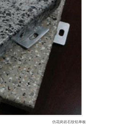
仿花岗岩石纹铝单板