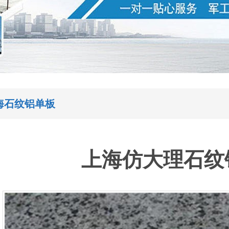
海石纹铝单板
上海仿大理石纹