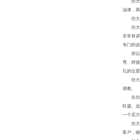
仿大理
油漆，再
仿大理
仿大理
非常有讲
专门的设
所以，
弯、焊接
孔的位置
仿大理
请教。
在仿大
旺盛。这
一个买方
仿大理
客户，碰