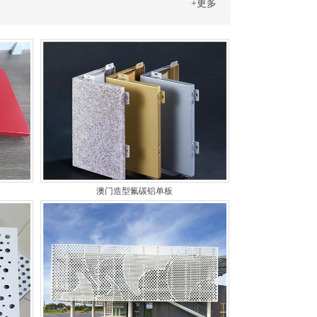
+更多
澳门造型氟碳铝单板