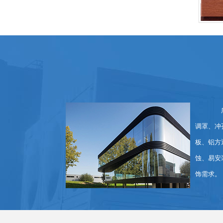
广东
调罩、冲
板、铝方
蚀、易安
饰需求。