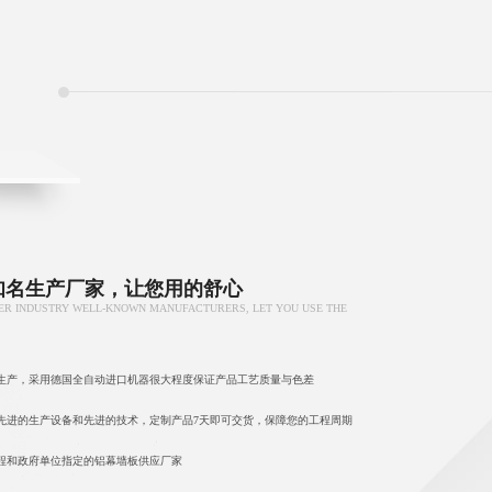
知名生产厂家，让您用的舒心
ER INDUSTRY WELL-KNOWN MANUFACTURERS, LET YOU USE THE
生产，采用德国全自动进口机器很大程度保证产品工艺质量与色差
先进的生产设备和先进的技术，定制产品7天即可交货，保障您的工程周期
程和政府单位指定的铝幕墙板供应厂家