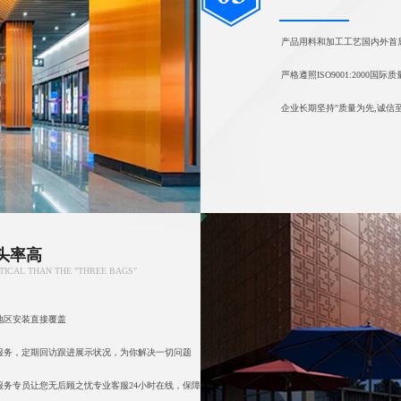
产品用料和加工工艺国内外首
严格遵照ISO9001:2000
企业长期坚持"质量为先,诚信
头率高
TICAL THAN THE "THREE BAGS"
地区安装直接覆盖
服务，定期回访跟进展示状况，为你解决一切问题
务专员让您无后顾之忧专业客服24小时在线，保障