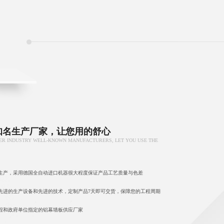
知名生产厂家，让您用的舒心
ER INDUSTRY WELL-KNOWN MANUFACTURERS, LET YOU USE THE
生产，采用德国全自动进口机器很大程度保证产品工艺质量与色差
先进的生产设备和先进的技术，定制产品7天即可交货，保障您的工程周期
程和政府单位指定的铝幕墙板供应厂家