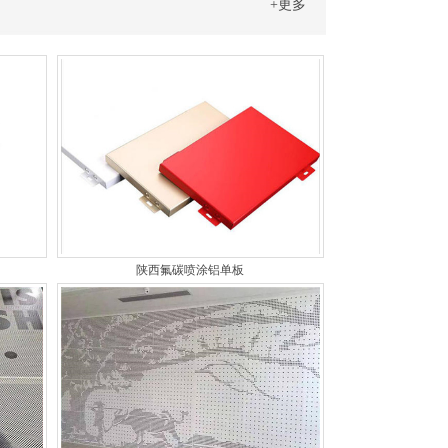
+更多
陕西氟碳喷涂铝单板