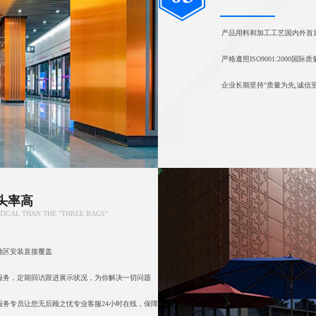
产品用料和加工工艺国内外首
严格遵照ISO9001:2000
企业长期坚持"质量为先,诚信
头率高
TICAL THAN THE "THREE BAGS"
地区安装直接覆盖
服务，定期回访跟进展示状况，为你解决一切问题
务专员让您无后顾之忧专业客服24小时在线，保障