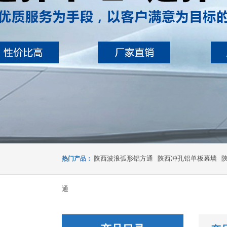
陕西波浪弧形铝方通
陕西冲孔铝单板幕墙
热门产品：
通