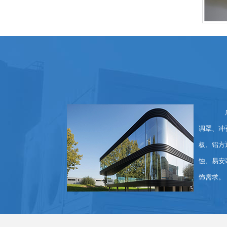
广东
调罩、冲
板、铝方
蚀、易安
饰需求。