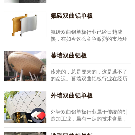
的微利时代》，那么今天我们来探
讨下弧形双曲铝单板企业该如何在
氟碳双曲铝单板
这个时代中...
氟碳双曲铝单板行业已经日趋成
熟，在如今这么竞争激烈的市场环
境下，仅仅只是依靠传统的线下销
售模式恐怕已经不再有很大的优势
幕墙双曲铝板
了。在互联网快速发展的如今，只
能适应这个大...
该来的，总是要来的，这是逃不了
的命运。幕墙双曲铝板行业在经历
了二三十年的快速发展之后，现在
似乎已经陷入瓶颈期了，无论是生
外墙双曲铝单板
产加工技术上，抑或是幕墙设计方
面，都没有...
外墙双曲铝单板行业属于传统的制
造加工业，虽有一定的技术含量，
但主要还是原材料的深化。随着企
业数量的大幅增加，市场竞争非常