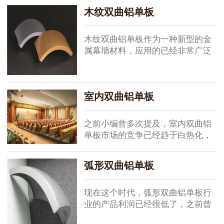
木纹双曲铝单板
饰双曲铝...
木纹双曲铝单板作为一种新型的金
属幕墙材料，应用的已经非常广泛
了。那么，它到底有什么特性能够
在激烈的幕墙材料市场中，获得这
么大的影响力呢?我们知道，玻璃、
室内双曲铝单板
石材是传...
之前小编曾多次提及，室内双曲铝
单板市场的竞争已经趋于白热化，
持续不断的价格战则是明显的表
现。现在，室内双曲铝单板行业虽
弧形双曲铝单板
然前途光明，但仍处于比较低迷的
态势，而且日...
现在这个时代，弧形双曲铝单板行
业的产品利润已经很低了，之前曾
经写过一篇《弧形双曲铝单板行业