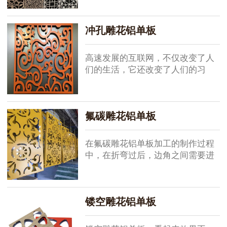
络平台的重要作用，还意识到了品
牌的重要性。软实力是图案雕花铝
单板企业品牌的重要竞争力，但并
冲孔雕花铝单板
紧紧只是文...
高速发展的互联网，不仅改变了人
们的生活，它还改变了人们的习
惯，眼下已经是客户为王的时代。
在互联网这个大的时代背景下，互
联网+潮奔涌而来，不少冲孔雕花铝
氟碳雕花铝单板
单板企业已...
在氟碳雕花铝单板加工的制作过程
中，在折弯过后，边角之间需要进
行焊接，然后再打磨抛光。为什么
需要焊接，保证边角之间的衔接;为
什么需要打磨，边角的可以更加氟
镂空雕花铝单板
碳雕花铝...