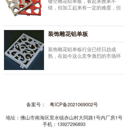
镂空雕花铝单板，看起来效果不
错，但加工起来有一定的难度，但
由于是非常复杂的板型，镂空雕花
铝单板厂家可能会要价很高。那
么，我们从镂空雕花铝单板的主要
装饰雕花铝单板
生产工艺流程中...
装饰雕花铝单板行业已经日趋成
熟，在如今这么竞争激烈的市场环
境下，仅仅只是依靠传统的线下销
售模式恐怕已经不再有很大的优势
了。在互联网快速发展的如今，只
能适应这个大...
备案号：
粤ICP备2021069002号
地址：佛山市南海区里水镇赤山村大同路1号内厂房1号
手机：13927296893