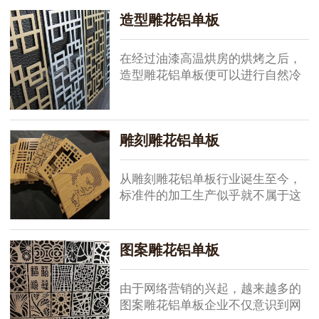
而当时的市场需求则很旺盛。这就
造型雕花铝单板
出现了不对等，企业少，客户数量
多，是一个...
在经过油漆高温烘房的烘烤之后，
造型雕花铝单板便可以进行自然冷
却，然后进入质检阶段。不过，造
型雕花铝单板在之间的过程之中，
油漆漆膜的厚度是主要的检测项目
雕刻雕花铝单板
之一，采用...
从雕刻雕花铝单板行业诞生至今，
标准件的加工生产似乎就不属于这
个行业。随着建筑幕墙行业发展的
多元化，而使用雕刻雕花铝单板的
建筑幕墙结构也各不相同，所以对
图案雕花铝单板
雕刻雕花铝...
由于网络营销的兴起，越来越多的
图案雕花铝单板企业不仅意识到网