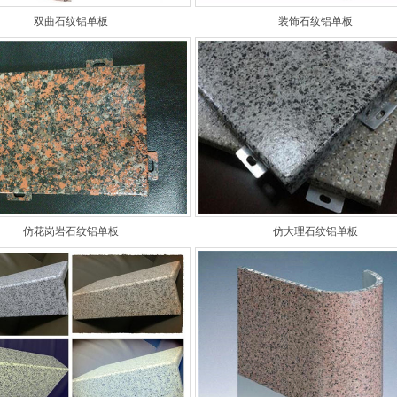
双曲石纹铝单板
装饰石纹铝单板
仿花岗岩石纹铝单板
仿大理石纹铝单板