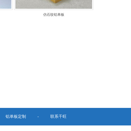
仿石纹铝单板
铝单板定制
-
联系千旺