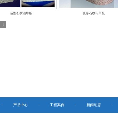
造型石纹铝单板
弧形石纹铝单板
1
-
产品中心
-
工程案例
-
新闻动态
-